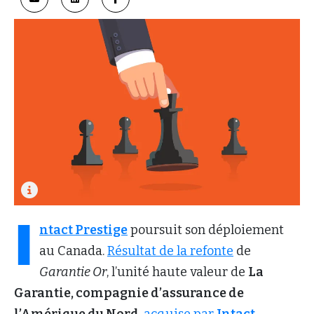
I
ntact Prestige
poursuit son déploiement
au Canada.
Résultat
de la refonte
de
Garantie Or
, l’unité haute valeur de
La
Garantie, compagnie d
’
assurance de
l
’Am
érique du Nord
,
acquise par
Intact