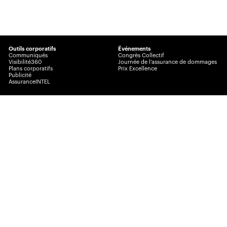
Outils corporatifs
Événements
Communiqués
Congrès Collectif
Visibilité360
Journée de l’assurance de dommages
Plans corporatifs
Prix Excellence
Publicité
AssuranceINTEL