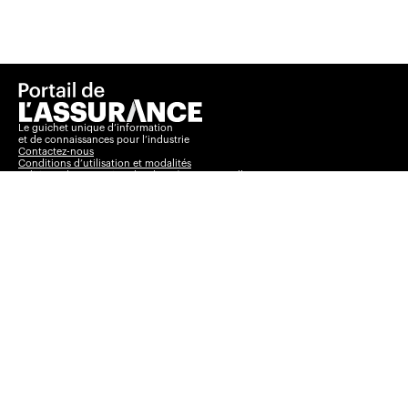
Le guichet unique d’information
et de connaissances pour l’industrie
Contactez-nous
Conditions d’utilisation et modalités
Politique de protection des données personnelles
Basculer vers le
Insurance Portal