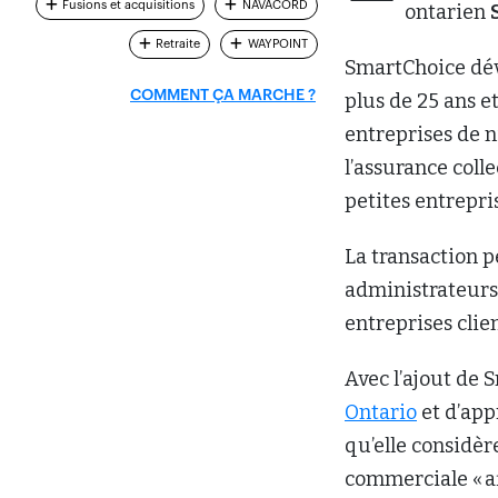
Fusions et acquisitions
NAVACORD
ontarien
Retraite
WAYPOINT
SmartChoice dév
COMMENT ÇA MARCHE ?
plus de 25 ans 
entreprises de n
l’assurance coll
petites entrepris
La transaction p
administrateurs,
entreprises clie
Avec l’ajout de
Ontario
et d’app
qu’elle considèr
commerciale « af