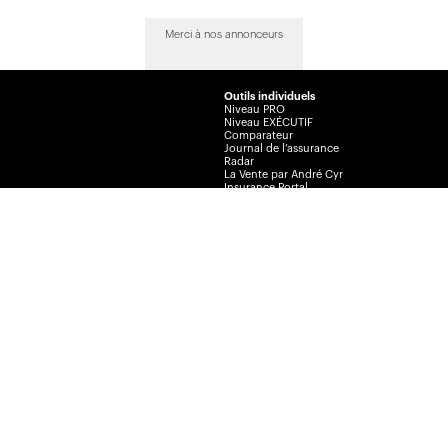
Merci à nos annonceurs
Outils individuels
Niveau PRO
Niveau EXÉCUTIF
Comparateur
Journal de l’assurance
Radar
La Vente par André Cyr
Insurance Portal
Insurance Journal