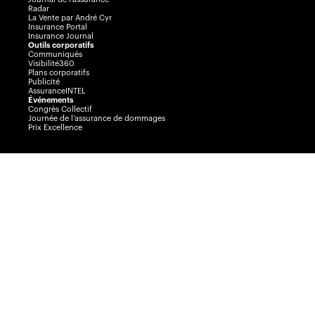
Radar
La Vente par André Cyr
Insurance Portal
Insurance Journal
Outils corporatifs
Communiqués
Visibilité360
Plans corporatifs
Publicité
AssuranceINTEL
Événements
Congrès Collectif
Journée de l’assurance de dommages
Prix Excellence