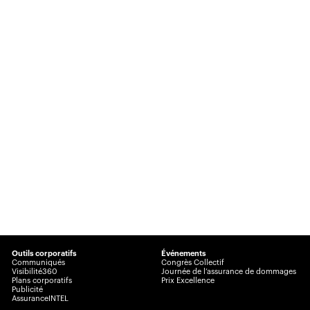
Outils corporatifs
Événements
Communiqués
Congrès Collectif
Visibilité360
Journée de l’assurance de dommages
Plans corporatifs
Prix Excellence
Publicité
AssuranceINTEL