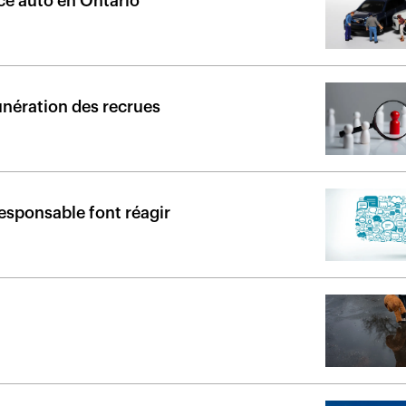
nce auto en Ontario
nération des recrues
responsable font réagir