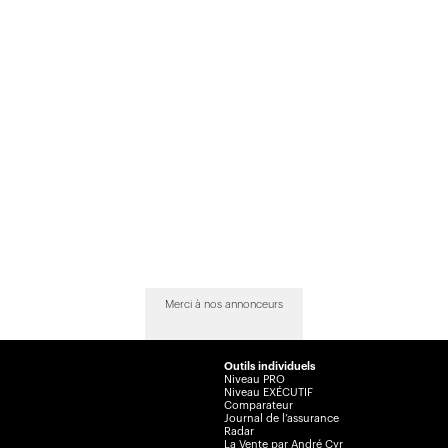
Merci à nos annonceurs
Outils individuels
Niveau PRO
Niveau EXÉCUTIF
Comparateur
Journal de l’assurance
Radar
La Vente par André Cyr