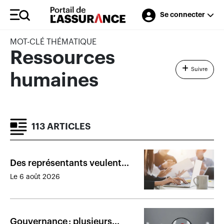
Se connecter
MOT-CLÉ THÉMATIQUE
Ressources
Suivre
humaines
113 ARTICLES
Des représentants veulent
peser dans les réflexions de
Le 6 août 2026
l’Autorité
Gouvernance : plusieurs