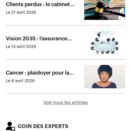
Clients perdus : le cabinet
obtient une ordonnance
Le 21 avril 2026
provisoire contre trois
courtiers
Vision 2035 : l’assurance
collective se réinventera par la
Le 13 avril 2026
collaboration
​Cancer : plaidoyer pour la
couverture des casques
Le 8 avril 2026
réfrigérants
Voir tous les articles
COIN DES EXPERTS