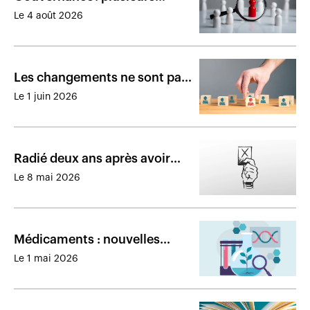
commentaires sur la
Le 4 août 2026
rémunération des recrues
Les changements ne sont pas
terminés à l’Institut de
Le 1 juin 2026
planification financière
Radié deux ans après avoir
soumis 61 fausses
Le 8 mai 2026
réclamations à l’assureur
collectif
Médicaments : nouvelles
perspectives et innovation
Le 1 mai 2026