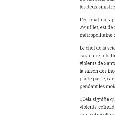
les deux sinist
L’estimation rap
29 juillet, est 
métropolitaine d
Le chef de la sc
caractère inhab
violents de Sant
la saison des i
par le passé, ca
pendant les mois 
« Cela signifie q
violents, coïnci
seule étincelle 