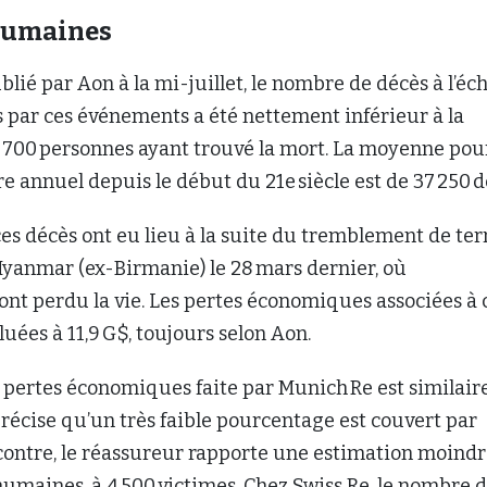
 humaines
blié par Aon à la mi-juillet, le nombre de décès à l’éch
 par ces événements a été nettement inférieur à la
 700 personnes ayant trouvé la mort. La moyenne pour
 annuel depuis le début du 21e siècle est de 37 250 d
ces décès ont eu lieu à la suite du tremblement de ter
Myanmar (ex-Birmanie) le 28 mars dernier, où
ont perdu la vie. Les pertes économiques associées à 
luées à 11,9 G$, toujours selon Aon.
 pertes économiques faite par Munich Re est similaire
 précise qu’un très faible pourcentage est couvert par
 contre, le réassureur rapporte une estimation moind
humaines, à 4 500 victimes. Chez Swiss Re, le nombre 