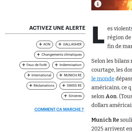
L
ACTIVEZ UNE ALERTE
es violent
région de
AON
GALLAGHER
fin de ma
Changements climatiques
Selon les bilans
Feux de forêt
Indemnisation
courtage, les d
International
MUNICH RE
le monde
dépasse
Réclamations
SWISS RE
américains, ce q
selon
Aon
. (Tou
Sinistres
dollars américai
COMMENT ÇA MARCHE ?
Munich Re
soul
2025 arrivent e