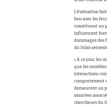
L’évaluation fai
lien avec les feu
constituent un p
influencent bien
dommages des feu
du bilan semestr
« À ce jour, les 
que les modèles 
interactions com
comportement du 
demeurent un pér
assurées associ
chercheurs du Sw