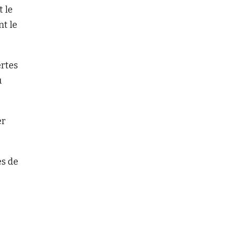
t le
nt le
rtes
ù
er
es de