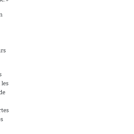
n
urs
s
 les
 de
rtes
es