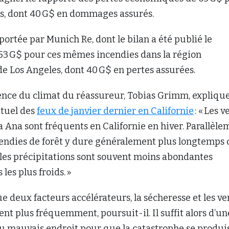
res, dont 40 G$ en dommages assurés.
portée par Munich Re, dont le bilan a été publié le
de 53 G$ pour ces mêmes incendies dans la région
e Los Angeles, dont 40 G$ en pertes assurées.
ience du climat du réassureur, Tobias Grimm, explique
ituel des
feux de janvier dernier en Californie
: « Les v
a Ana sont fréquents en Californie en hiver. Parallèle
ncendies de forêt y dure généralement plus longtemps
r les précipitations sont souvent moins abondantes
les plus froids. »
ue deux facteurs accélérateurs, la sécheresse et les ve
dent plus fréquemment, poursuit-il. Il suffit alors d’un
au mauvais endroit pour que la catastrophe se produis