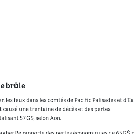
ie brûle
r, les feux dans les comtés de Pacific Palisades et d’Ea
nt causé une trentaine de décès et des pertes
lisant 57 G$, selon Aon.
llagher Re rapporte des pertes économiques de 65 G$ 