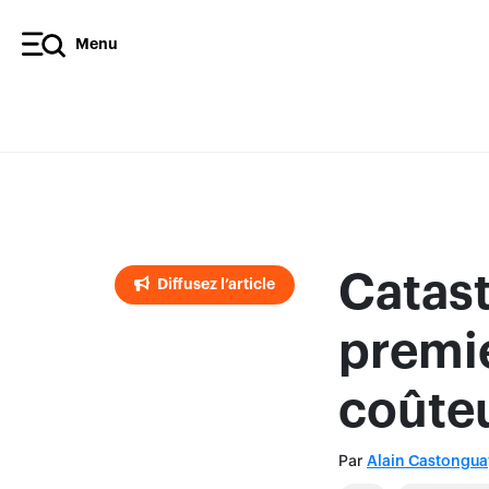
Menu
Diffusez l’article
Catast
Diffusez l’article
premi
coûte
Par
Alain Castongua