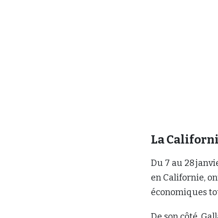
La Californ
Du 7 au 28 janvie
en Californie, o
économiques tota
De son côté, Ga