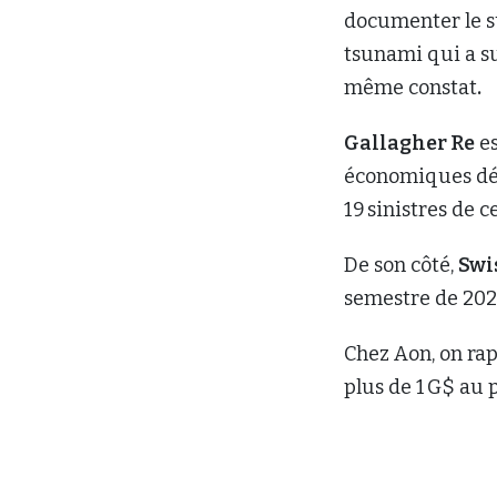
documenter le su
tsunami qui a s
même constat
.
Gallagher Re
es
économiques dépa
19 sinistres de 
De son côté,
Swi
semestre de 202
Chez Aon, on ra
plus de 1 G$ au