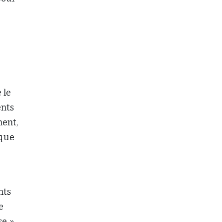
 le
ents
ment,
 que
nts
e
e. »