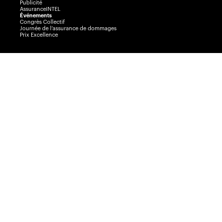
Publicité
AssuranceINTEL
Événements
Congrès Collectif
Journée de l’assurance de dommages
Prix Excellence