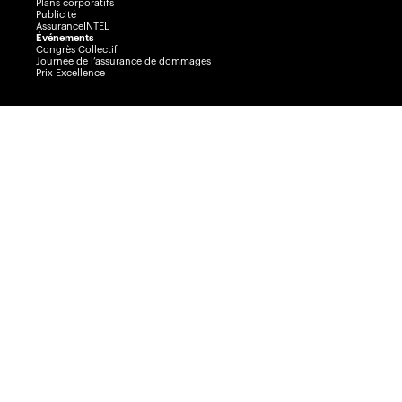
Plans corporatifs
Publicité
AssuranceINTEL
Événements
Congrès Collectif
Journée de l’assurance de dommages
Prix Excellence