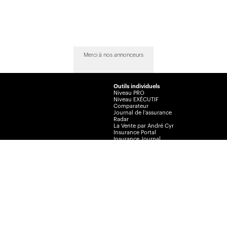
Merci à nos annonceurs
Outils individuels
Niveau PRO
Niveau EXÉCUTIF
Comparateur
Journal de l’assurance
Radar
La Vente par André Cyr
Insurance Portal
Insurance Journal