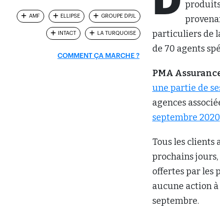
D
produits
AMF
ELLIPSE
GROUPE DPJL
provenan
particuliers de 
INTACT
LA TURQUOISE
de 70 agents spé
COMMENT ÇA MARCHE ?
PMA Assuranc
une partie de se
agences associée
septembre 2020
Tous les clients
prochains jours,
offertes par les 
aucune action à
septembre.