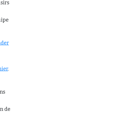
sirs
uipe
nder
nier
.
ons
in de