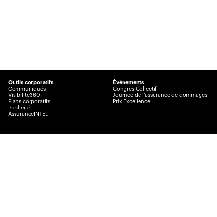
Outils corporatifs
Événements
Communiqués
Congrès Collectif
Visibilité360
Journée de l’assurance de dommages
Plans corporatifs
Prix Excellence
Publicité
AssuranceINTEL