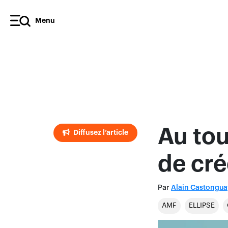
Menu
Diffusez l’article
Au to
Diffusez l’article
de cré
Par
Alain Castongua
AMF
ELLIPSE