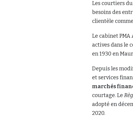
Les courtiers du
besoins des ent
clientèle commer
Le cabinet PMA A
actives dans le 
en 1930 en Maur
Depuis les modif
et services financ
marchés finan
courtage. Le
Règ
adopté en décemb
2020.