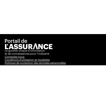
Le guichet unique d’information
et de connaissances pour l’industrie
Contactez-nous
Conditions d’utilisation et modalités
Politique de protection des données personnelles
Basculer vers le
Insurance Portal