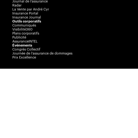
Journal de l’assurance
Radar
La Vente par André Cyr
Insurance Portal
Insurance Journal
Outils corporatifs
Communiqués
Visibilité360
Plans corporatifs
Publicité
AssuranceINTEL
Événements
Congrès Collectif
Journée de l’assurance de dommages
Prix Excellence