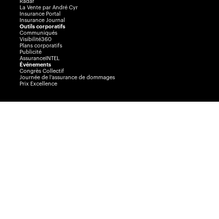
Radar
La Vente par André Cyr
Insurance Portal
Insurance Journal
Outils corporatifs
Communiqués
Visibilité360
Plans corporatifs
Publicité
AssuranceINTEL
Événements
Congrès Collectif
Journée de l’assurance de dommages
Prix Excellence