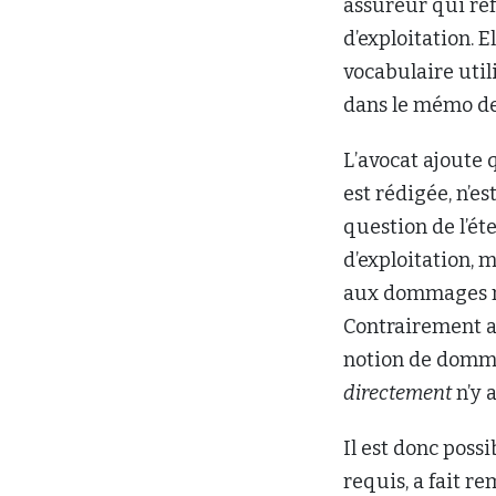
assureur qui ref
d’exploitation. E
vocabulaire utili
dans le mémo d
L’avocat ajoute q
est rédigée, n’e
question de l’éte
d’exploitation, 
aux dommages ma
Contrairement au
notion de dommag
directement
n’y 
Il est donc poss
requis, a fait r