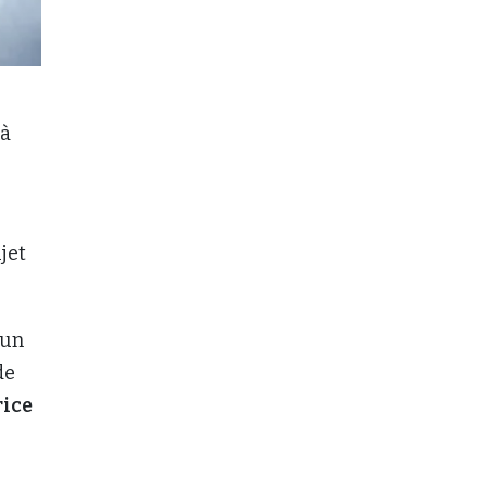
 à
jet
 un
de
ice