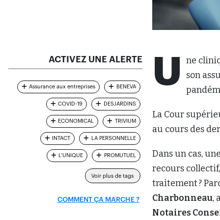
U
ACTIVEZ UNE ALERTE
ne clin
son assu
Assurance aux entreprises
BENEVA
pandémi
COVID-19
DESJARDINS
La Cour supérieu
ECONOMICAL
TRIVIUM
au cours des der
INTACT
LA PERSONNELLE
Dans un cas, une
L’UNIQUE
PROMUTUEL
recours collectif
Voir plus de tags
traitement ? Parc
Charbonneau
,
COMMENT ÇA MARCHE ?
Notaires Conse