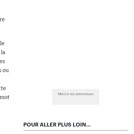
re
le
 la
tes
s ou
tte
Merci à nos annonceurs
 mot
POUR ALLER PLUS LOIN...