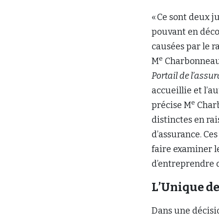
« Ce sont deux 
pouvant en déco
causées par le r
e
M
Charbonneau, 
Portail de l’assu
accueillie et l’a
e
précise M
Charb
distinctes en ra
d’assurance. Ce
faire examiner l
d’entreprendre 
L’Unique de
Dans une décisio