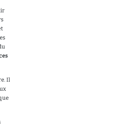
ir
rs
et
les
du
ces
. Il
aux
 que
s