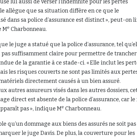
use lui aussi de verser l’indemnité pour les pertes
lle allègue que sa situation diffère en ce que le
sé dans sa police d’assurance est distinct », peut-on li
e
e M
Charbonneau.
ue le juge a statué que la police d’assurance, tel qu’el
st pas suffisamment claire pour permettre de trancher
ndue de la garantie à ce stade-ci. « Elle inclut les per
mais les risques couverts ne sont pas limités aux perte
tériels directement causés à un bien assuré.
x autres assureurs visés dans les autres dossiers, ce
e direct est absente de la police d’assurance, car le
e
apparaît pas », indique M
Charbonneau.
ible qu’un dommage aux biens des assurés ne soit pas
emarquer le juge Davis. De plus, la couverture pour les