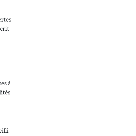
ertes
crit
ses à
lités
illi