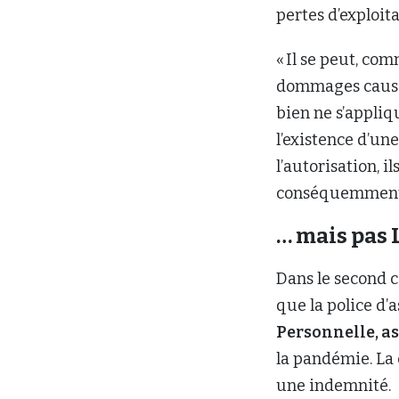
pertes d’exploit
« Il se peut, com
dommages causés
bien ne s’appliq
l’existence d’un
l’autorisation, i
conséquemment a
… mais pas 
Dans le second c
que la police d’
Personnelle, a
la pandémie. La 
une indemnité.