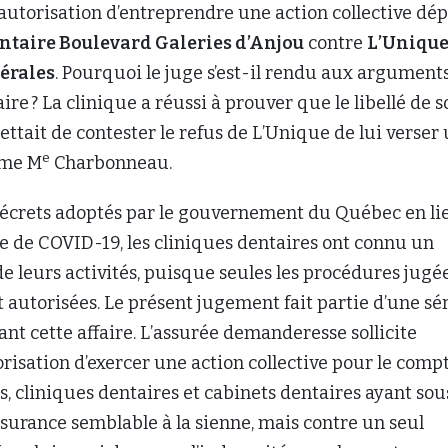
utorisation d’entreprendre une action collective dé
ntaire Boulevard Galeries d’Anjou
contre
L’Uniqu
érales
. Pourquoi le juge s’est-il rendu aux argument
ire ? La clinique a réussi à prouver que le libellé de s
ettait de contester le refus de L’Unique de lui verser
e
ume M
Charbonneau.
 décrets adoptés par le gouvernement du Québec en li
e de COVID-19, les cliniques dentaires ont connu un
e leurs activités, puisque seules les procédures jugé
 autorisées. Le présent jugement fait partie d’une sé
ant cette affaire. L’assurée demanderesse sollicite
risation d’exercer une action collective pour le comp
es, cliniques dentaires et cabinets dentaires ayant sou
ssurance semblable à la sienne, mais contre un seul