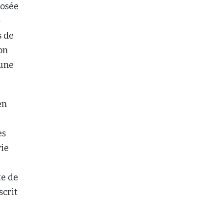
posée
e
s de
on
 une
en
es
rie
te de
scrit