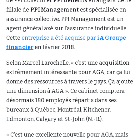
de PPI Collectif et
PPI Benefits
en anglais. Cette
filiale de
PPI Management
est spécialisée en
assurance collective. PPI Management est un
agent général axé sur l’assurance individuelle.
Cette
entreprise a été acquise par
iA Groupe
financier
en février 2018.
Selon Marcel Larochelle, « c’est une acquisition
extrêmement intéressante pour AGA, car ça lui
donne des ressources à travers le pays. Ça ajoute
une dimension à AGA ». Ce cabinet comptera
désormais 180 employés répartis dans ses
bureaux à Québec, Montréal, Kitchener,
Edmonton, Calgary et St-John (N.-B.).
« C’est une excellente nouvelle pour AGA, mais