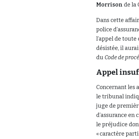
Morrison
de la 
Dans cette affair
police d’assuranc
l’appel de toute 
désistée, il aur
du
Code de procé
Appel insuf
Concernant les a
le tribunal indi
juge de première
d’assurance en c
le préjudice dont 
« caractère part