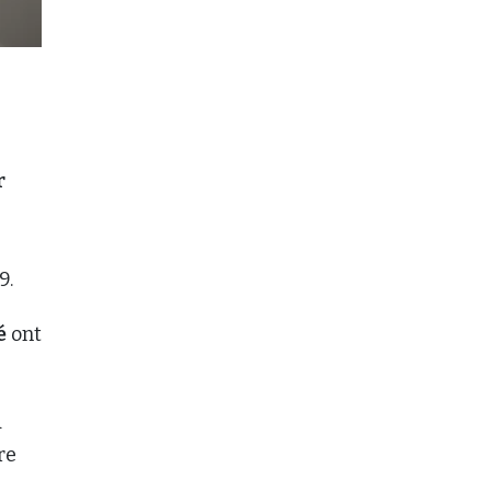
r
9.
é
ont
a
re