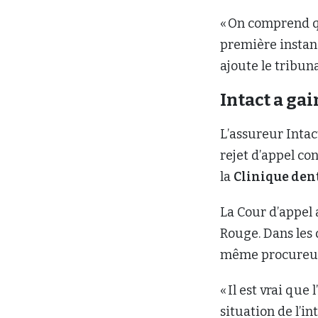
« On comprend qu
première instanc
ajoute le tribuna
Intact a ga
L’assureur Intac
rejet d’appel co
la
Clinique den
La Cour d’appel 
Rouge. Dans les 
même procureu
« Il est vrai qu
situation de l’i