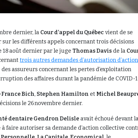
mbre dernier, la
Cour d’appel du Québec
vient de se
sur les différents appels concernant trois décisions
 18 août dernier par le juge
Thomas Davis
de la
Cou
cernant
trois autres demandes d’autorisation d’action
 des assureurs concernant les pertes d’exploitation
terruption des affaires durant la pandémie de COVID-1
-France Bich
,
Stephen Hamilton
et
Michel Beaupr
décisions le 26 novembre dernier.
nté dentaire Gendron Delisle
avait échoué devant l
à faire autoriser sa demande d’action collective cont
 Personnelle
,
La Capitale
,
Economical
, le