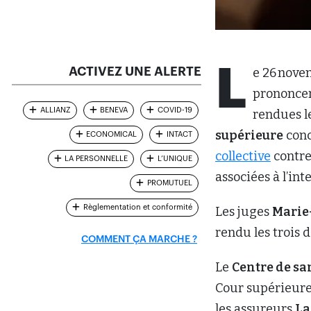
L
ACTIVEZ UNE ALERTE
e 26 nove
prononcer 
ALLIANZ
BENEVA
COVID-19
rendues le
supérieure
con
ECONOMICAL
INTACT
collective
contre
LA PERSONNELLE
L’UNIQUE
associées à l’in
PROMUTUEL
Règlementation et conformité
Les juges
Marie
rendu les trois 
COMMENT ÇA MARCHE ?
Le
Centre de sa
Cour supérieure 
les assureurs
La