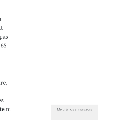
a
it
 pas
365
re,
e
es
te ni
Merci à nos annonceurs