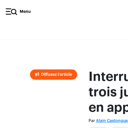
Menu
Diffusez l’article
Interr
Diffusez l’article
trois
en ap
Par
Alain Castongua