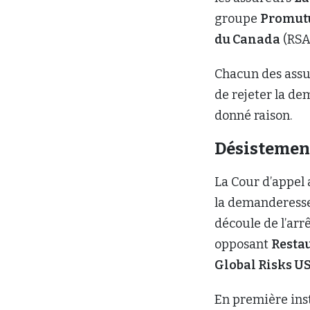
groupe
Promut
du Canada
(RSA
Chacun des assu
de rejeter la de
donné raison.
Désisteme
La Cour d’appel 
la demanderesse 
découle de l’arr
opposant
Resta
Global Risks U
En première inst