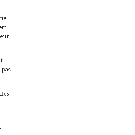
ême
ert
leur
et
 pas,
ntes
u