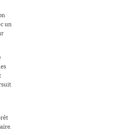
on
ec un
ur
e
des
t
rsuit
prêt
aire.