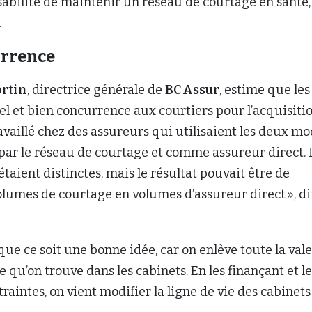
nsabilité de maintenir un réseau de courtage en santé,
.
urrence
ortin
, directrice générale de
BC Assur
, estime que les
el et bien concurrence aux courtiers pour l’acquisiti
travaillé chez des assureurs qui utilisaient les deux m
 par le réseau de courtage et comme assureur direct. 
étaient distinctes, mais le résultat pouvait être de
olumes de courtage en volumes d’assureur direct », di
 que ce soit une bonne idée, car on enlève toute la val
 qu’on trouve dans les cabinets. En les finançant et l
aintes, on vient modifier la ligne de vie des cabinets 