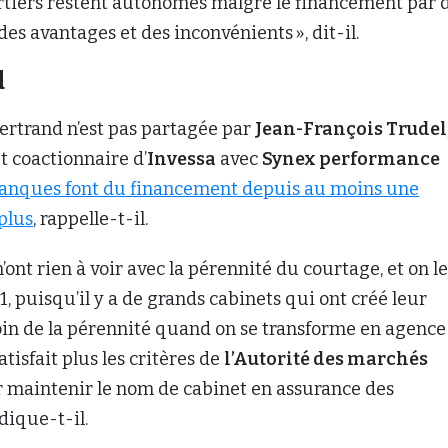
urtiers restent autonomes malgré le financement par 
 des avantages et des inconvénients », dit-il.
d
Bertrand n’est pas partagée par
Jean-François Trudel
t coactionnaire d’
Invessa
avec
Synex performance
anques font du financement depuis au moins une
plus
, rappelle-t-il.
’ont rien à voir avec la pérennité du courtage, et on le
1, puisqu’il y a de grands cabinets qui ont créé leur
oin de la pérennité quand on se transforme en agence
tisfait plus les critères de
l’Autorité des marchés
 maintenir le nom de cabinet en assurance des
ndique-t-il.