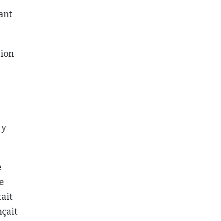
ant
tion
 y
e
e
tait
nçait