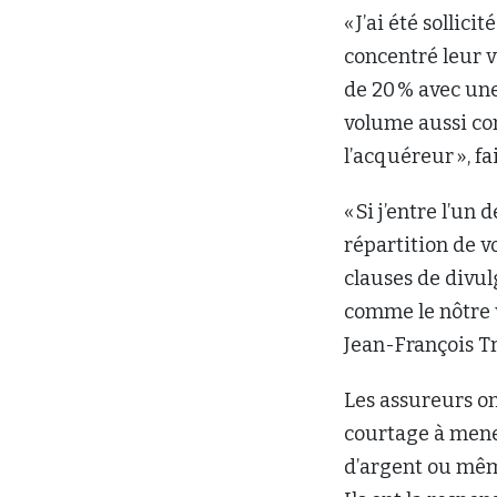
« J’ai été sollic
concentré leur v
de 20 % avec une
volume aussi co
l’acquéreur », f
« Si j’entre l’un
répartition de v
clauses de divu
comme le nôtre 
Jean-François T
Les assureurs on
courtage à mener
d’argent ou mêm