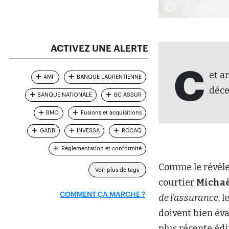
ACTIVEZ UNE ALERTE
C
et a
AMF
BANQUE LAURENTIENNE
déc
BANQUE NATIONALE
BC ASSUR
BMO
Fusions et acquisitions
GADB
INVESSA
RCCAQ
Règlementation et conformité
Comme le révèle
Voir plus de tags
courtier
Michaë
COMMENT ÇA MARCHE ?
de l’assurance
, 
doivent bien éva
plus récente édi