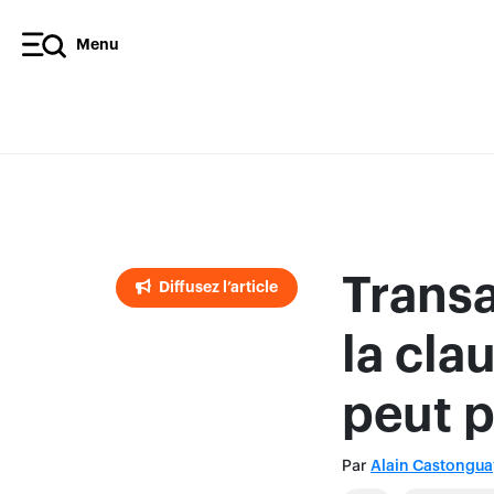
Menu
Diffusez l’article
Transa
Diffusez l’article
la cla
peut 
Par
Alain Castongua