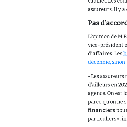
cabinet. Les co
assureurs. Il y a
Pas d’accor
L’opinion de M. 
vice-président e
d’affaires
. Les
b
décennie, sinon 
« Les assureurs n
d’ailleurs en 202
agence. On est l
parce qu’on ne sa
financiers
pour
particuliers », i