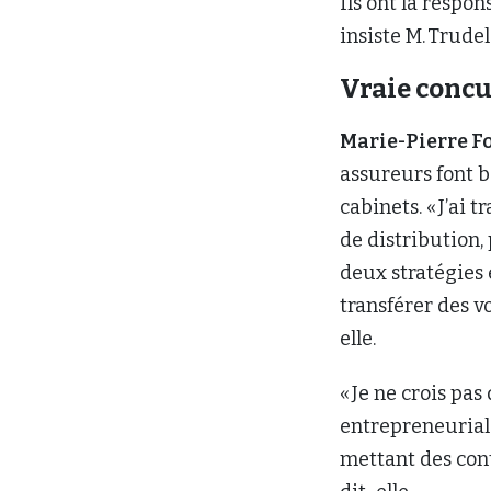
Ils ont la respo
insiste M. Trudel
Vraie conc
Marie-Pierre F
assureurs font b
cabinets. « J’ai 
de distribution,
deux stratégies 
transférer des v
elle.
« Je ne crois pas
entrepreneuriale
mettant des contr