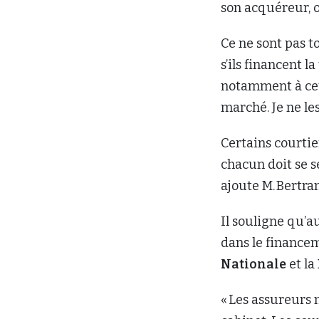
son acquéreur, o
Ce ne sont pas 
s’ils financent l
notamment à cett
marché. Je ne le
Certains courtie
chacun doit se se
ajoute M. Bertra
Il souligne qu’au
dans le finance
Nationale
et la
« Les assureurs 