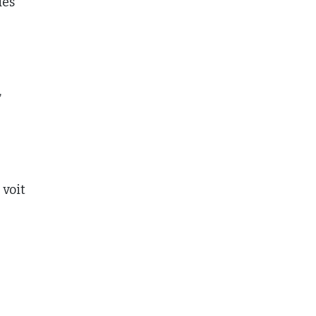
des
,
 voit